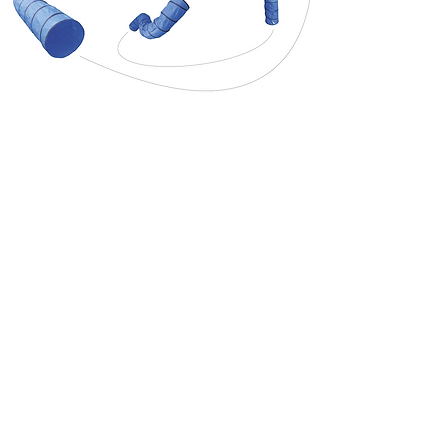
Road to
(2023)
Série de 3 cartes
59x84cm
25 de chaque, numérotées et signées
Cette série de carte est une extension
visuelle de ma série de recherches sur la
pratique de l’Agility. Cette édition est une
série de 3 affiches, pliées comme des
cartes routières ou touristiques. L’objet est
pensé pour être manipulable ou présenté
au mur. Cette carte est composée d’une
série de photographies d’un tunnel d’agility
bleu de travail dans plusieurs positions
créant un parcours à suivre sur une carte
rudimentaire, censé mener l’usager à
différent types d’emplois, qu’il a loisir